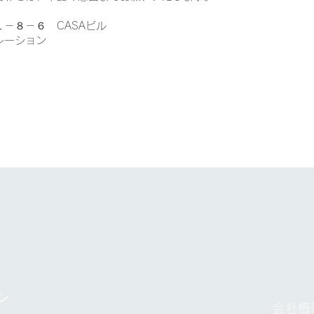
－８－６ CASAビル
レーション
ン
会社概