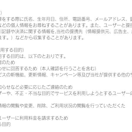
法）
録をする際に氏名、生年月日、住所、電話番号、メールアドレス、
などの個人情報をお尋ねすることがあります。また、ユーザーと提
引記録や決済に関する情報を,当社の提携先（情報提供元、広告主
います。）などから収集することがあります。
利用する目的）
用する目的は、以下のとおりです。
営のため
合わせに回答するため（本人確認を行うことを含む）
ービスの新機能、更新情報、キャンペーン等及び当社が提供する他の
知らせなど必要に応じたご連絡のため
ーザーや、不正・不当な目的でサービスを利用しようとするユーザー
録情報の閲覧や変更、削除、ご利用状況の閲覧を行っていただくた
ユーザーに利用料金を請求するため
る目的