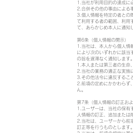
1.当社が利用目的の達成
2.合併その他の事由によ
3.個人情報を特定の者と
て利用する者の範囲、利用
て、あらかじめ本人に通知
第6条（個人情報の開示）
1.当社は、本人から個人
により次のいずれかに該当
の旨を遅滞なく通知します。
1.本人または第三者の生
2.当社の業務の適正な実施
3.その他法令に違反するこ
2.前項の定めにかかわら
ん。
第7条（個人情報の訂正お
1.ユーザーは、当社の保
人情報の訂正、追加または
2.当社は、ユーザーから
訂正等を行うものとします