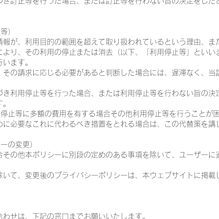
基づき訂正等を行った場合、または訂正等を行わない旨の決定をした
止等）
人情報が、利用目的の範囲を超えて取り扱われているという理由、ま
により、その利用の停止または消去（以下、「利用停止等」といい
行います。
き、その請求に応じる必要があると判断した場合には、遅滞なく、当
基づき利用停止等を行った場合、または利用停止等を行わない旨の決
す。
利用停止等に多額の費用を有する場合その他利用停止等を行うことが
めに必要なこれに代わるべき措置をとれる場合は、この代替策を講
シーの変更）
法令その他本ポリシーに別段の定めのある事項を除いて、ユーザーに
。
を除いて、変更後のプライバシーポリシーは、本ウェブサイトに掲載
）
合わせは、下記の窓口までお願いいたします。