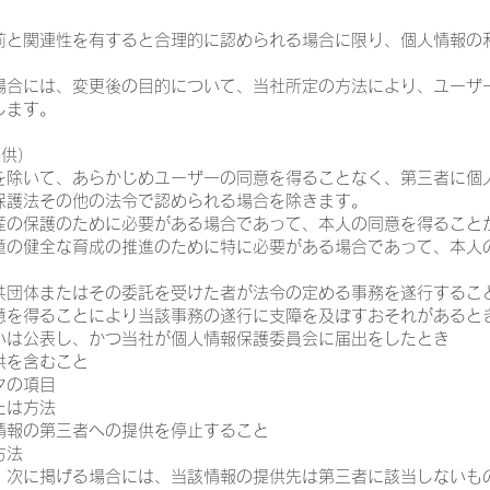
更前と関連性を有すると合理的に認められる場合に限り、個人情報の
た場合には、変更後の目的について、当社所定の方法により、ユーザ
します。
提供）
合を除いて、あらかじめユーザーの同意を得ることなく、第三者に個
保護法その他の法令で認められる場合を除きます。
財産の保護のために必要がある場合であって、本人の同意を得ること
児童の健全な育成の推進のために特に必要がある場合であって、本人
公共団体またはその委託を受けた者が法令の定める事務を遂行するこ
意を得ることにより当該事務の遂行に支障を及ぼすおそれがあると
るいは公表し、かつ当社が個人情報保護委員会に届出をしたとき
供を含むこと
タの項目
たは方法
情報の第三者への提供を停止すること
方法
ず、次に掲げる場合には、当該情報の提供先は第三者に該当しないも