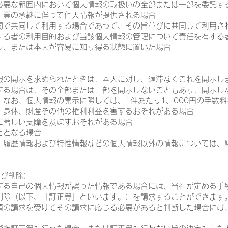
に必要な範囲内において個人情報の取扱いの全部または一部を委託す
る事業の承継に伴って個人情報が提供される場合
の間で共同して利用する場合であって、その旨並びに共同して利用さ
する者の利用目的および当該個人情報の管理について責任を有する
し、または本人が容易に知り得る状態に置いた場合
情報の開示を求められたときは、本人に対し、遅滞なくこれを開示し
する場合は、その全部または一部を開示しないこともあり、開示し
なお、個人情報の開示に際しては、1件あたり1、000円の手数
命、身体、財産その他の権利利益を害するおそれがある場合
に著しい支障を及ぼすおそれがある場合
ととなる場合
ず、履歴情報および特性情報などの個人情報以外の情報については、
よび削除）
有する自己の個人情報が誤った情報である場合には、当社が定める手
削除（以下、「訂正等」といいます。）を請求することができます
前項の請求を受けてその請求に応じる必要があると判断した場合には
。