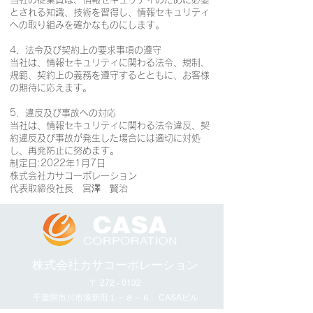
とされる知識、技術を習得し、情報セキュリティ
への取り組みを確かなものにします。
4．法令及び契約上の要求事項の遵守
当社は、情報セキュリティに関わる法令、規制、
規範、契約上の義務を遵守するとともに、お客様
の期待に応えます。
5．違反及び事故への対応
当社は、情報セキュリティに関わる法令違反、契
約違反及び事故が発生した場合には適切に対処
し、再発防止に努めます。
制定日:2022年1月7日
株式会社カサコーポレーション
代表取締役社長 宮澤 賢治
​株式会社カサコーポレーション
〒
272 - 0132
千葉県市川市湊新田１－８－６ CASAビル