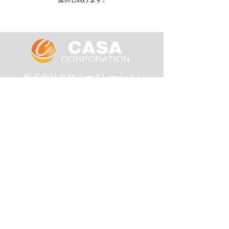
​株式会社カサコーポレーション
〒
272 - 0132
千葉県市川市湊新田１－８－６ CASAビル
会社概要
事業案内
お問い合わせ